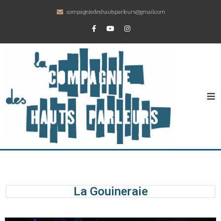
compagniedeshautsparleurs@gmail.com
La Gouineraie