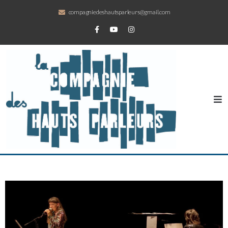
compagniedeshautsparleurs@gmail.com