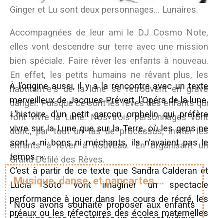
Ginger et Lu sont deux personnages… Lunaires.
Accompagnées de leur ami le DJ Cosmo Note,
elles vont descendre sur terre avec une mission
bien spéciale. Faire rêver les enfants à nouveau.
En effet, les petits humains ne rêvant plus, les
À l’origine aussi, il y a la rencontre avec un texte
habtitant·e·s de la lune se retrouvent en grave
merveilleux de Jacques Prévert, l’Opéra de la lune.
danger. Puisque ce sont les rêves des enfants qui
L’histoire d’un petit garçon orphelin qui préfère
font vivre la Lune. Nos trois personnages vont
vivre sur la Lune que sur la Terre, où les gens ne
donc, par tout un tas de processus, inviter les
sont « ni bons ni méchants, ils n’avaient pas le
enfants à rêver à nouveau. En organisant un
temps. »
Grand Défilé des Rêves.
C’est à partir de ce texte que Sandra Calderan et
Musique, danse, et pancartes …
Lucia Soto vont imaginer un spectacle
performance à jouer dans les cours de récré, les
Nous avons souhaité proposer aux enfants
préaux ou les réfectoires des écoles maternelles