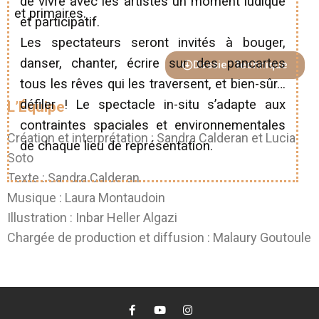
de vivre avec les artistes un moment ludique
et primaires.
et participatif.
Les spectateurs seront invités à bouger,
danser, chanter, écrire sur des pancartes
Dossier Technique
tous les rêves qui les traversent, et bien-sûr…
défiler ! Le spectacle in-situ s’adapte aux
L’Équipe
contraintes spaciales et environnementales
Création et interprétation : Sandra Calderan et Lucia
de chaque lieu de représentation.
Soto
Texte : Sandra Calderan
Musique : Laura Montaudoin
Illustration : Inbar Heller Algazi
Chargée de production et diffusion : Malaury Goutoule