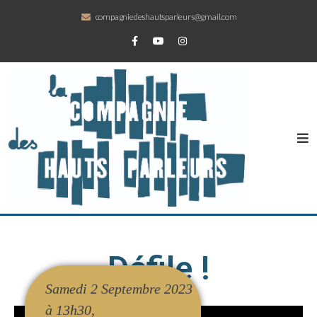
compagniedeshautsparleurs@gmail.com
Défile !
Samedi 2 Septembre 2023
à 13h30,