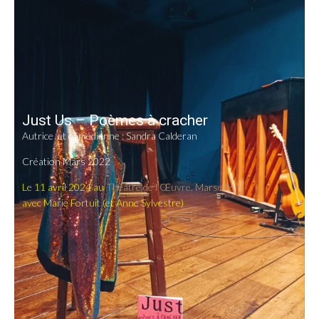
Just Us – Poèmes à cracher
Autrice et comédienne : Sandra Calderan
Création Mars 2022
Le 11 avril 2024 au
Théâtre de l’Œuvre, Marseille
avec Marie Fortuit (et Anne Sylvestre)